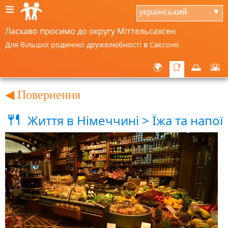
≡
український
▼
Ласкаво просимо до округу Міттельсахсен
Для більшої родинної дружелюбності в Саксонії
🌍
📑
🌅
🌇
◀ Повернення
🍴
Життя в Німеччині > Їжа та напої