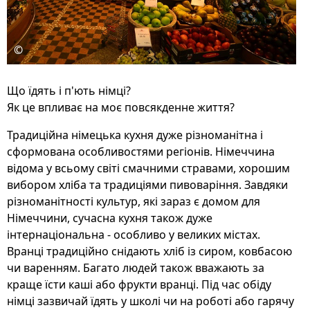
©
Що їдять і п'ють німці?
Як це впливає на моє повсякденне життя?
Традиційна німецька кухня дуже різноманітна і
сформована особливостями регіонів. Німеччина
відома у всьому світі смачними стравами, хорошим
вибором хліба та традиціями пивоваріння. Завдяки
різноманітності культур, які зараз є домом для
Німеччини, сучасна кухня також дуже
інтернаціональна - особливо у великих містах.
Вранці традиційно снідають хліб із сиром, ковбасою
чи варенням. Багато людей також вважають за
краще їсти каші або фрукти вранці. Під час обіду
німці зазвичай їдять у школі чи на роботі або гарячу