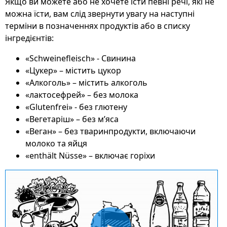
Якщо ви можете або не хочете їсти певні речі, які не
можна їсти, вам слід звернути увагу на наступні
терміни в позначеннях продуктів або в списку
інгредієнтів:
«Schweinefleisch» - Свинина
«Цукер» – містить цукор
«Алкоголь» – містить алкоголь
«лактосефрей» – без молока
«Glutenfrei» - без глютену
«Вегетаріш» – без м’яса
«Веган» – без тваринпродукти, включаючи
молоко та яйця
«enthält Nüsse» – включає горіхи