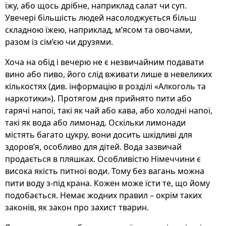
їжу, або щось дрібне, наприклад салат чи суп.
Увечері більшість людей насолоджується більш
складною їжею, наприклад, м’ясом та овочами,
разом із сім’єю чи друзями.
Хоча на обід і вечерю не є незвичайним подавати
вино або пиво, його слід вживати лише в невеликих
кількостях (див. інформацію в розділі «Алкоголь та
наркотики»). Протягом дня прийнято пити або
гарячі напої, такі як чай або кава, або холодні напої,
такі як вода або лимонад. Оскільки лимонади
містять багато цукру, вони досить шкідливі для
здоров’я, особливо для дітей. Вода зазвичай
продається в пляшках. Особливістю Німеччини є
висока якість питної води. Тому без вагань можна
пити воду з-під крана. Кожен може їсти те, що йому
подобається. Немає жодних правил – окрім таких
законів, як закон про захист тварин.